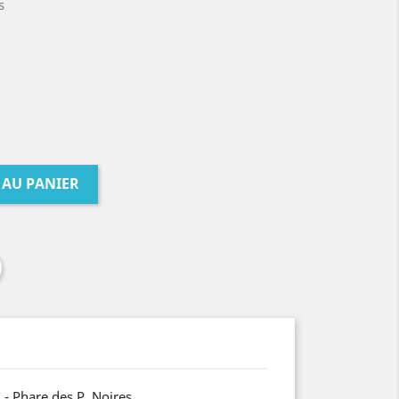
s
 AU PANIER
 - Phare des P. Noires