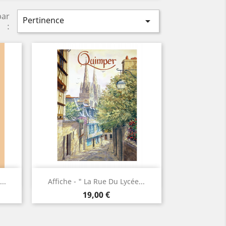
par
Pertinence

:
Aperçu rapide

..
Affiche - " La Rue Du Lycée...
Prix
19,00 €