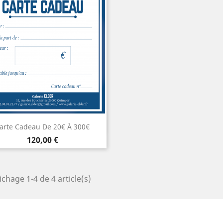
Aperçu rapide

arte Cadeau De 20€ À 300€
Prix
120,00 €
ichage 1-4 de 4 article(s)