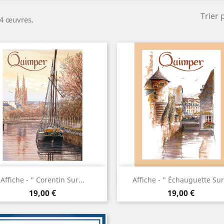
Trier 
a 4 œuvres.
Aperçu rapide
Aperçu rapide


Affiche - " Corentin Sur...
Affiche - " Échauguette Sur.
Prix
Prix
19,00 €
19,00 €