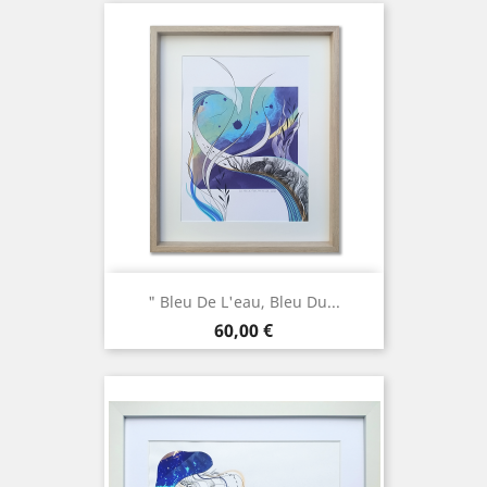
" Bleu De L'eau, Bleu Du...
Prix
60,00 €