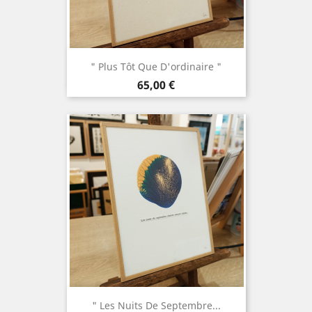
" Plus Tôt Que D'ordinaire "
Prix
65,00 €
" Les Nuits De Septembre...