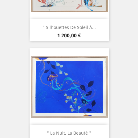
" Silhouettes De Soleil À...
Prix
1 200,00 €
" La Nuit, La Beauté "