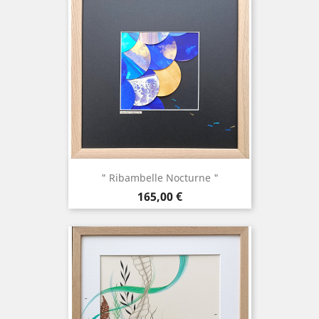
" Ribambelle Nocturne "
Prix
165,00 €