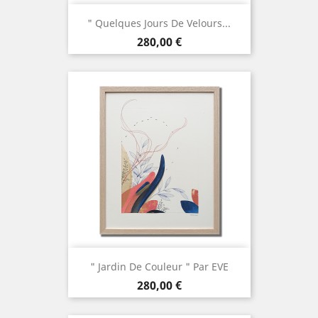
" Quelques Jours De Velours...
Prix
280,00 €
" Jardin De Couleur " Par EVE
Prix
280,00 €