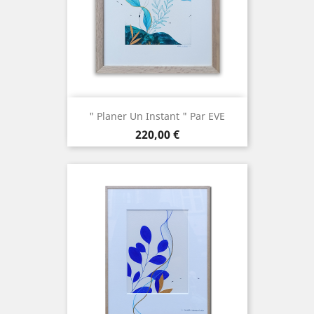
" Planer Un Instant " Par EVE
Prix
220,00 €