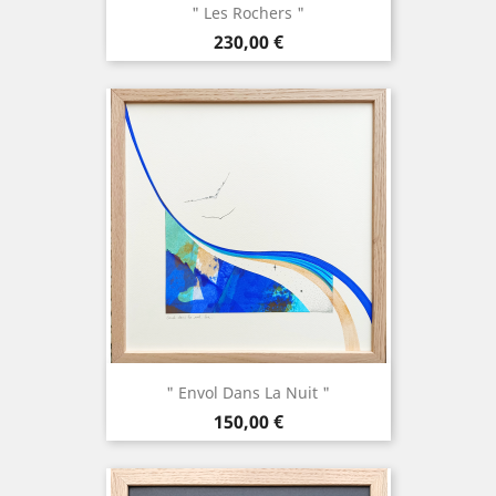
" Les Rochers "
Prix
230,00 €
" Envol Dans La Nuit "
Prix
150,00 €