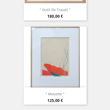
" Outil De Travail "
Prix
180,00 €
" Mouette "
Prix
125,00 €