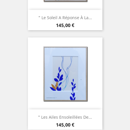
" Le Soleil A Réponse À La...
Prix
145,00 €
" Les Ailes Ensoleillées De...
Prix
145,00 €