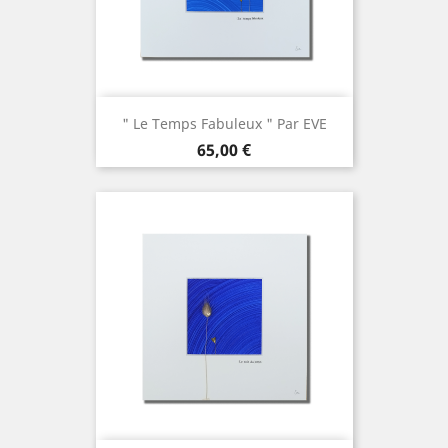
" Le Temps Fabuleux " Par EVE
Prix
65,00 €