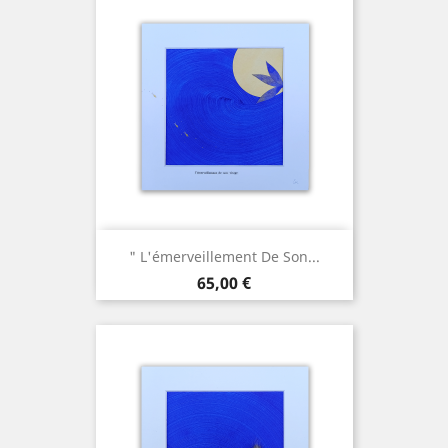
" L'émerveillement De Son...
Prix
65,00 €