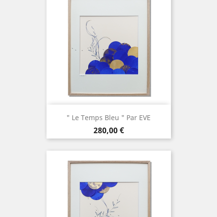
" Le Temps Bleu " Par EVE
Prix
280,00 €