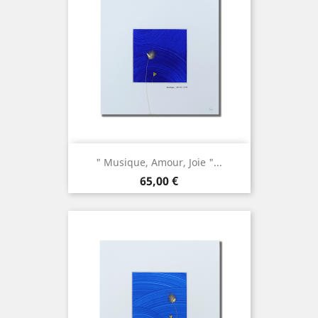
" Musique, Amour, Joie "...
Prix
65,00 €