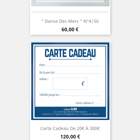
" Danse Des Mers " N°4|50
Prix
60,00 €
Carte Cadeau De 20€ À 300€
Prix
120,00 €