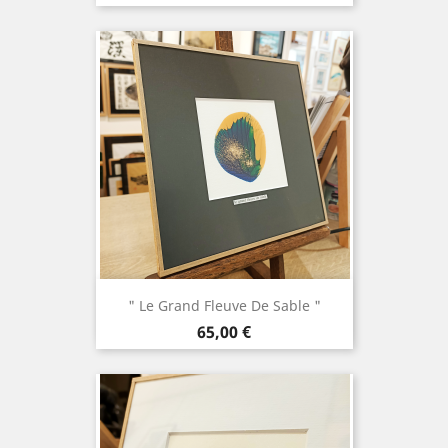
" Le Grand Fleuve De Sable "
Prix
65,00 €