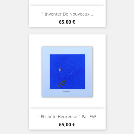
" Inventer De Nouveaux...
Prix
65,00 €
" Étreinte Heureuse " Par EVE
Prix
65,00 €