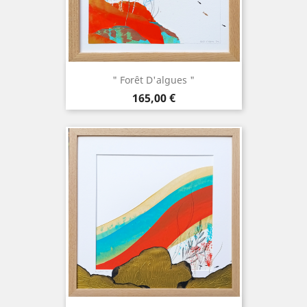
" Forêt D'algues "
Prix
165,00 €