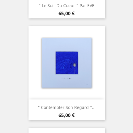
" Le Soir Du Coeur " Par EVE
Prix
65,00 €
" Contempler Son Regard "...
Prix
65,00 €