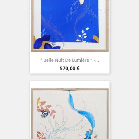
" Belle Nuit De Lumière " -...
Prix
570,00 €