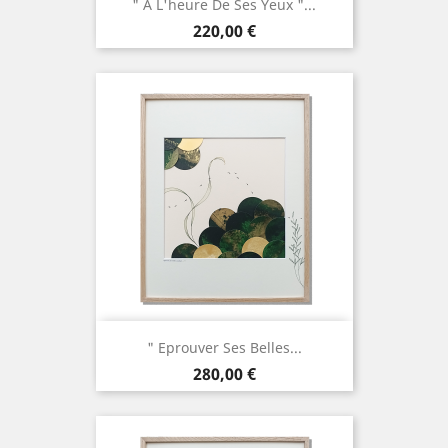
" À L'heure De Ses Yeux "...
Prix
220,00 €
" Eprouver Ses Belles...
Prix
280,00 €