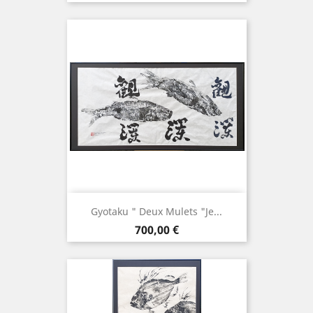
Gyotaku " Deux Mulets "Je...
Prix
700,00 €