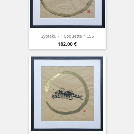
Gyotaku - " Coquette " C56
Prix
182,00 €