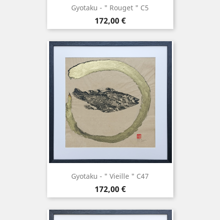
Gyotaku - " Rouget " C5
Prix
172,00 €
Gyotaku - " Vieille " C47
Prix
172,00 €