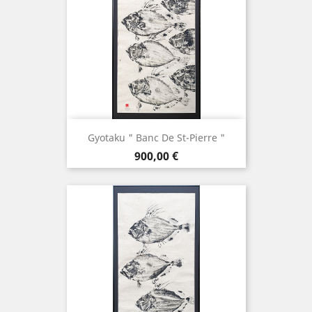
Gyotaku " Banc De St-Pierre "
Prix
900,00 €