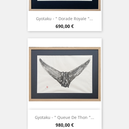
Gyotaku - " Dorade Royale "...
Prix
690,00 €
Gyotaku - " Queue De Thon "...
Prix
980,00 €