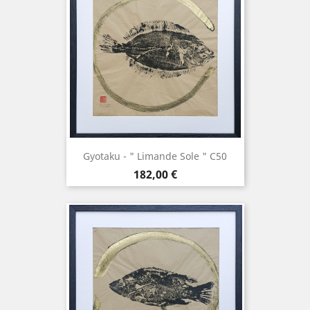
Gyotaku - " Limande Sole " C50
Prix
182,00 €