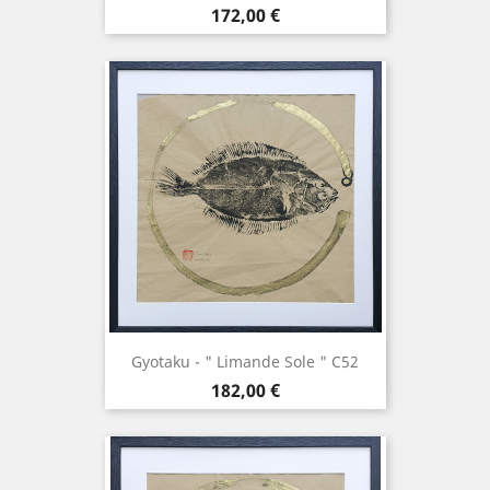
Prix
172,00 €
Gyotaku - " Limande Sole " C52
Prix
182,00 €