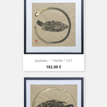
Gyotaku - " Vieille " C51
Prix
182,00 €