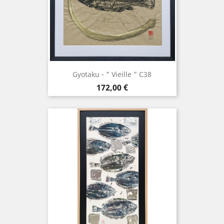
Gyotaku - " Vieille " C38
Prix
172,00 €