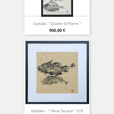
Gyotaku " Quatre St-Pierre "
Prix
900,00 €
Gyotaku - " Deux Tacaud " C29