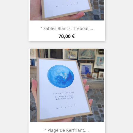
" Sables Blancs, Tréboul,...
Prix
70,00 €
" Plage De Kerfriant,...