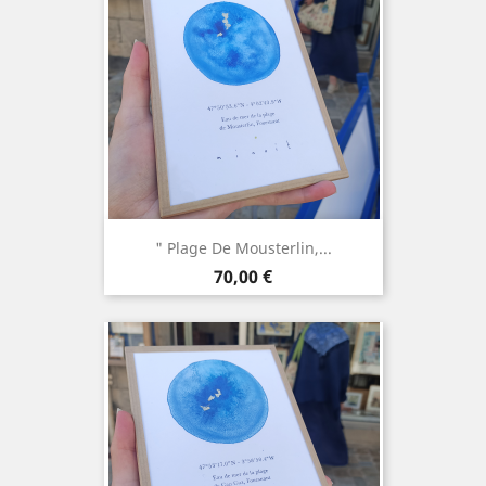
" Plage De Mousterlin,...
Prix
70,00 €