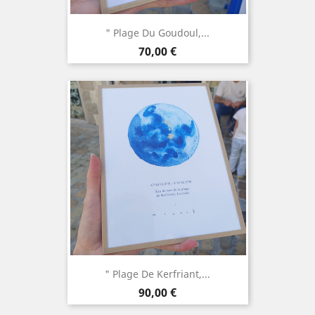
" Plage Du Goudoul,...
Prix
70,00 €
" Plage De Kerfriant,...
Prix
90,00 €