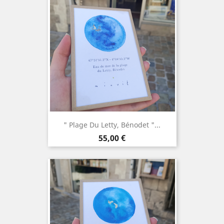
" Plage Du Letty, Bénodet "...
Prix
55,00 €