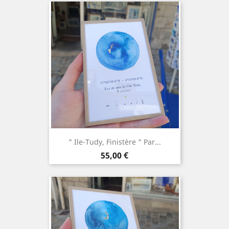
" Ile-Tudy, Finistère " Par...
Prix
55,00 €