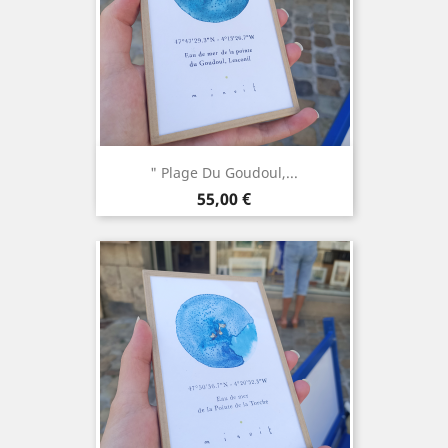
" Plage Du Goudoul,...
Prix
55,00 €