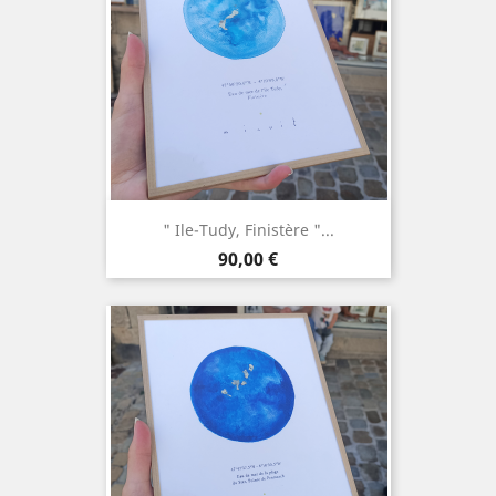
" Ile-Tudy, Finistère "...
Prix
90,00 €