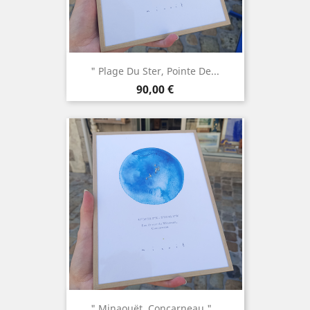
" Plage Du Ster, Pointe De...
Prix
90,00 €
" Minaouët, Concarneau "...