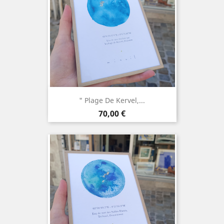
" Plage De Kervel,...
Prix
70,00 €