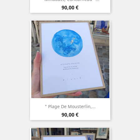
Prix
90,00 €
" Plage De Mousterlin,...
Prix
90,00 €