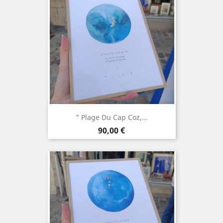
" Plage Du Cap Coz,...
Prix
90,00 €