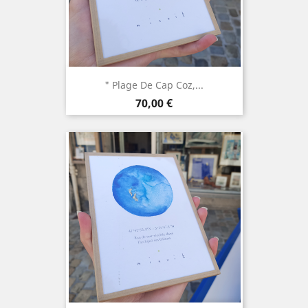
" Plage De Cap Coz,...
Prix
70,00 €