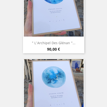
" L'Archipel Des Glénan "...
Prix
90,00 €