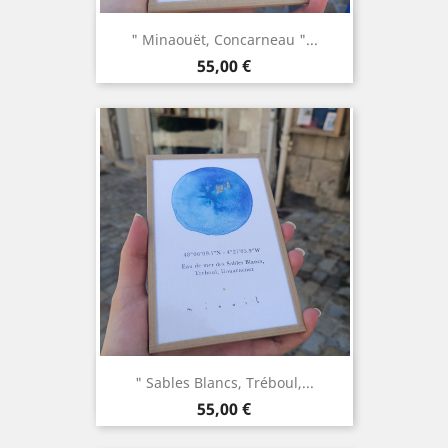
" Minaouët, Concarneau "...
Prix
55,00 €
" Sables Blancs, Tréboul,...
Prix
55,00 €