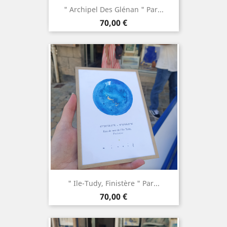
" Archipel Des Glénan " Par...
Prix
70,00 €
" Ile-Tudy, Finistère " Par...
Prix
70,00 €