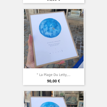
" La Plage Du Letty,...
Prix
90,00 €