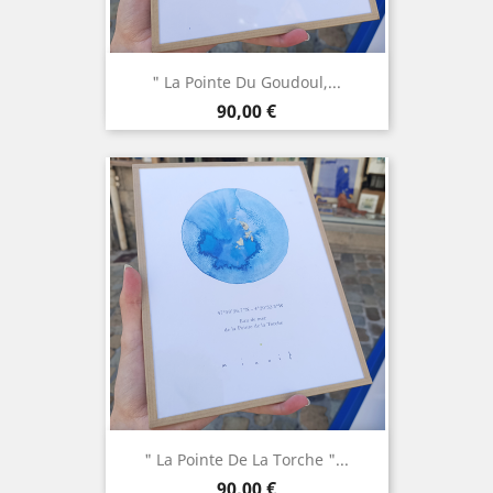
" La Pointe Du Goudoul,...
Prix
90,00 €
" La Pointe De La Torche "...
Prix
90,00 €