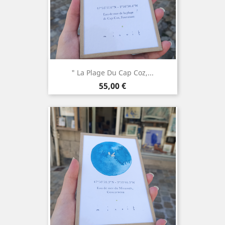
" La Plage Du Cap Coz,...
Prix
55,00 €