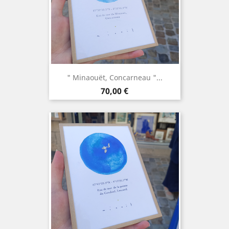
" Minaouët, Concarneau "...
Prix
70,00 €