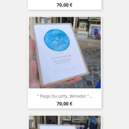
Prix
70,00 €
" Plage Du Letty, Bénodet "...
Prix
70,00 €