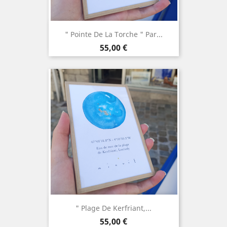
" Pointe De La Torche " Par...
Prix
55,00 €
" Plage De Kerfriant,...
Prix
55,00 €