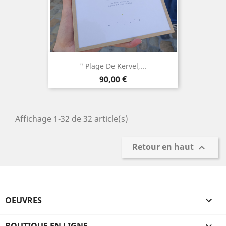
" Plage De Kervel,...
Prix
90,00 €
Affichage 1-32 de 32 article(s)
Retour en haut

OEUVRES
